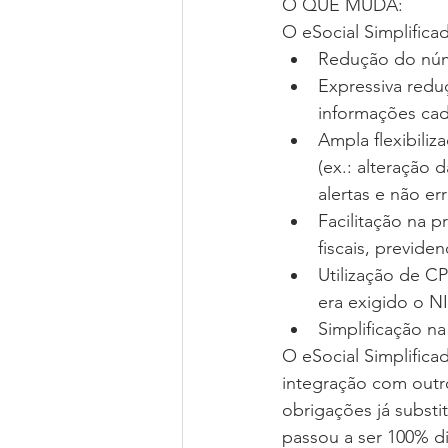
O QUE MUDA: 
O eSocial Simplifica
Redução do núm
Expressiva redu
informações cad
Ampla flexibili
(ex.: alteração
alertas e não err
Facilitação na 
fiscais, previde
Utilização de C
era exigido o NI
Simplificação n
O eSocial Simplificad
integração com outro
obrigações já substi
passou a ser 100% di