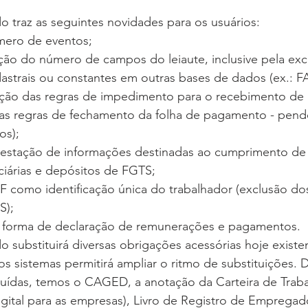
do traz as seguintes novidades para os usuários:
ero de eventos;
ção do número de campos do leiaute, inclusive pela exc
astrais ou constantes em outras bases de dados (ex.: FA
zação das regras de impedimento para o recebimento de
 das regras de fechamento da folha de pagamento - pen
os);
prestação de informações destinadas ao cumprimento de
nciárias e depósitos de FGTS;
PF como identificação única do trabalhador (exclusão d
S);
a forma de declaração de remunerações e pagamentos.
o substituirá diversas obrigações acessórias hoje existen
s sistemas permitirá ampliar o ritmo de substituições. D
tuídas, temos o CAGED, a anotação da Carteira de Traba
gital para as empresas), Livro de Registro de Empregad