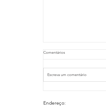
Comentários
Escreva um comentário
Escolhendo o melhor
escritório contábil em
Piracicaba
Endereço
: