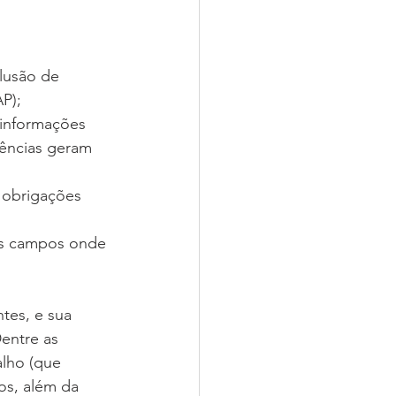
lusão de 
P);
 informações 
dências geram 
 obrigações 
os campos onde 
tes, e sua 
entre as 
lho (que 
os, além da 