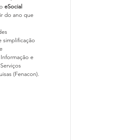
o 
eSocial 
tir do ano que 
des 
 simplificação 
e 
 Informação e 
Serviços 
isas (Fenacon).