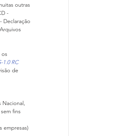
uitas outras 
D - 
- Declaração 
Arquivos 
 os 
S-1.0 RC 
isão de 
 Nacional, 
sem fins 
es empresas)