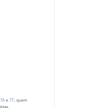
 
76 
e 
77
, quem 
stas, 