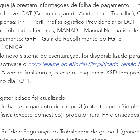
que já prestam informações de folha de pagamento. E m
em breve: CAT (Comunicação de Acidente de Trabalho), C
nsa; PPP - Perfil Profissiográfico Previdenciário; DCTF 
os Tributários Federais; MANAD – Manual Normativo de 
pagamento; GRF – Guia de Recolhimento do FGTS.
TÉCNICA
novo sistema de escrituração, foi disponibilizado para
software o 
novo leiaute do eSocial Simplificado versão 
 
A versão final com ajustes e os esquemas XSD têm prev
mo dia 10/11.
gatoriedade foi atualizado:
e folha de pagamento do grupo 3 (optantes pelo Simples
sica (exceto doméstico), produtor rural PF e entidades 
e Saúde e Segurança do Trabalhador do grupo 1 (grand
envio de informações pelos órgãos públicos.